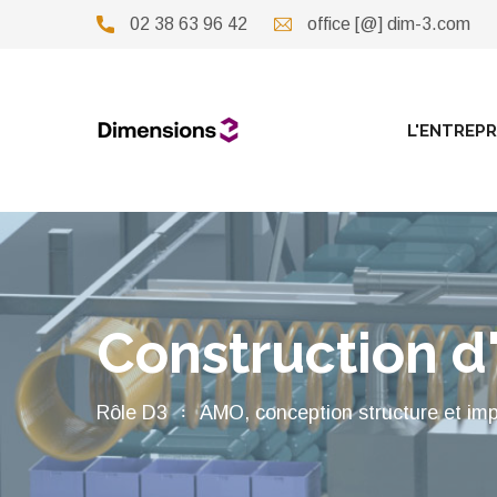
02 38 63 96 42
office [@] dim-3.com
L'ENTREPR
Construction d
Rôle D3
AMO, conception structure et im