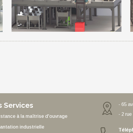
 Services
- 65 a
- 2 ru
stance à la maîtrise d'ouvrage
antation industrielle
Télép