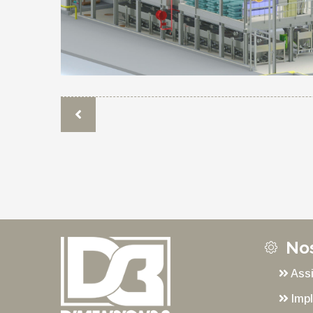
Nos
Assi
Impl